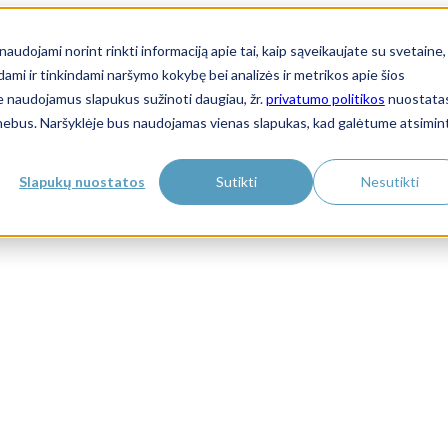
audojami norint rinkti informaciją apie tai, kaip sąveikaujate su svetaine,
ami ir tinkindami naršymo kokybę bei analizės ir metrikos apie šios
ie naudojamus slapukus sužinoti daugiau, žr.
privatumo politikos
nuostata
a nebus. Naršyklėje bus naudojamas vienas slapukas, kad galėtume atsimint
Slapukų nuostatos
Sutikti
Nesutikti