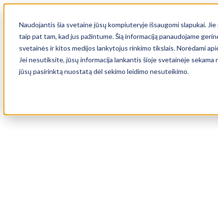
Naudojantis šia svetaine jūsų kompiuteryje išsaugomi slapukai. Jie n
taip pat tam, kad jus pažintume. Šią informaciją panaudojame gerind
svetainės ir kitos medijos lankytojus rinkimo tikslais. Norėdami ap
Jei nesutiksite, jūsų informacija lankantis šioje svetainėje sekam
jūsų pasirinktą nuostatą dėl sekimo leidimo nesuteikimo.