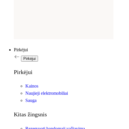
Pirkėjui
Pirkėjui
Pirkėjui
Kainos
Naujieji elektromobiliai
Sauga
Kitas žingsnis
Rezervuoti bandomąjį važiavimą