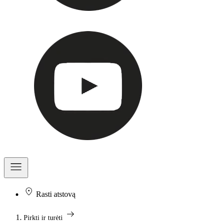
Rasti atstovą
arrow_right_alt
Pirkti ir turėti