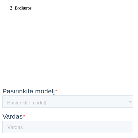
Brošiūros
Brošiūrą
Užsisakykite brošiūras namo arba skaitykite jas skaitmeniniu būdu!
Čia galite užsisakyti brošiūrą namo ir patogiai gauti ją į savo pašto
dėžutę. Arba skaitykite brošiūrą skaitmeniniu būdu, gaudami ją kaip
PDF failą savo el. pašto adresu.
Pasirinkite jums tinkamiausią variantą!