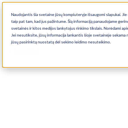
Naudojantis šia svetaine jūsų kompiuteryje išsaugomi slapukai. Jie n
taip pat tam, kad jus pažintume. Šią informaciją panaudojame gerind
svetainės ir kitos medijos lankytojus rinkimo tikslais. Norėdami ap
Jei nesutiksite, jūsų informacija lankantis šioje svetainėje sekam
jūsų pasirinktą nuostatą dėl sekimo leidimo nesuteikimo.
Automobiliai