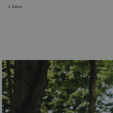
Kainos
Kainos
Čia rasi Subaru kainoraščius su patogia kainų apžvalga.
Norėdamas gauti išsamią informaciją apie įrangą ir
papildomus pasirinkimus, apsilankyk atitinkamo modelio
puslapyje.