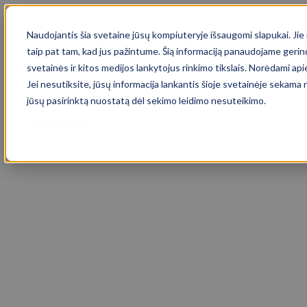
Naudojantis šia svetaine jūsų kompiuteryje išsaugomi slapukai. Jie n
taip pat tam, kad jus pažintume. Šią informaciją panaudojame gerind
svetainės ir kitos medijos lankytojus rinkimo tikslais. Norėdami ap
Jei nesutiksite, jūsų informacija lankantis šioje svetainėje sekam
jūsų pasirinktą nuostatą dėl sekimo leidimo nesuteikimo.
Automobiliai