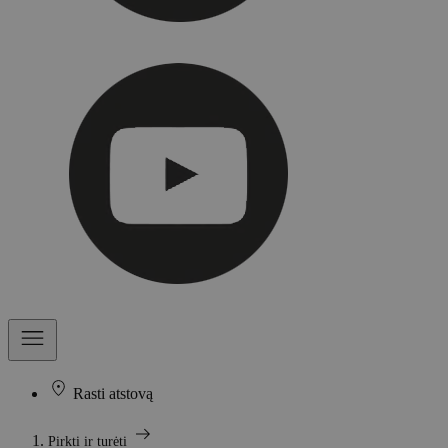
Rasti atstovą
arrow_right_alt
Pirkti ir turėti