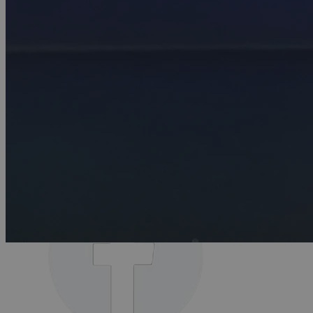
PRIVATUMO POLITIKA
Privatumo pranešimas
Slapukų nustatymai
NUORODOS
Subarushop
Duomenų apsauga