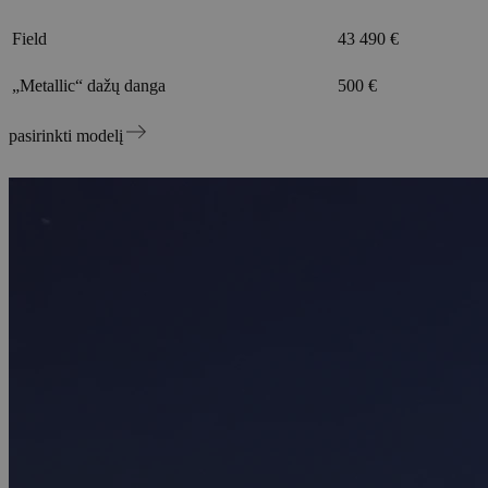
Field
43 490 €
„Metallic“ dažų danga
500 €
pasirinkti modelį
Raskite artimiausią atstovybę
Raskite artimiausią atstovybę arba autoservisą, kuriame jums bus
suteikta techninė pagalba ir galėsite užsiregistruoti bandomajam
važiavimui.
Rasti Atstovą
PRIEDAI IR PASLAUGOS
Gamyklinė navigacijos sistema
Informacija apie panaudotas baterijas